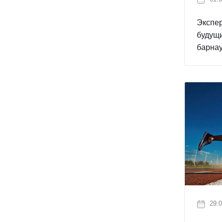
Экспер
будущи
барнау
29.0