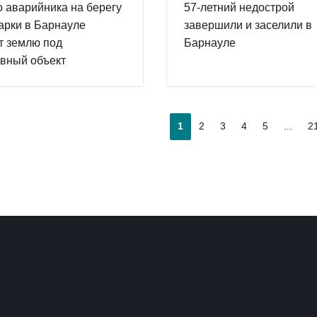
 аварийника на берегу
57-летний недострой
арки в Барнауле
завершили и заселили в
т землю под
Барнауле
вный объект
1
2
3
4
5
...
2