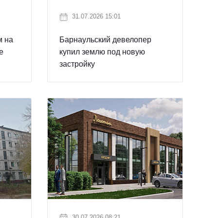
31.07.2026 15:01
м на
Барнаульский девелопер
е
купил землю под новую
застройку
30.07.2026 08:21