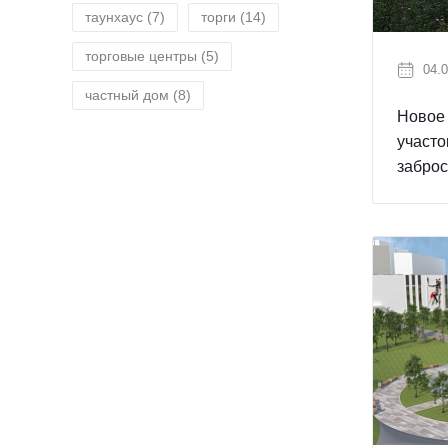
таунхаус
(7)
торги
(14)
торговые центры
(5)
04.0
частный дом
(8)
Новое 
участо
заброс