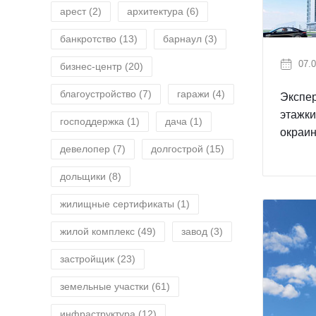
арест
(2)
архитектура
(6)
банкротство
(13)
барнаул
(3)
07.0
бизнес-центр
(20)
благоустройство
(7)
гаражи
(4)
Экспер
этажки
господдержка
(1)
дача
(1)
окраи
девелопер
(7)
долгострой
(15)
дольщики
(8)
жилищные сертификаты
(1)
жилой комплекс
(49)
завод
(3)
застройщик
(23)
земельные участки
(61)
инфраструктура
(12)