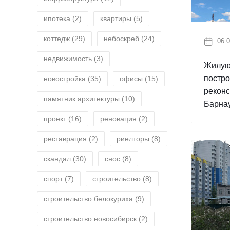
ипотека
(2)
квартиры
(5)
коттедж
(29)
небоскреб
(24)
06.0
недвижимость
(3)
Жилую 
постро
новостройка
(35)
офисы
(15)
рекон
памятник архитектуры
(10)
Барна
проект
(16)
реновация
(2)
реставрация
(2)
риелторы
(8)
скандал
(30)
снос
(8)
спорт
(7)
строительство
(8)
строительство белокуриха
(9)
строительство новосибирск
(2)