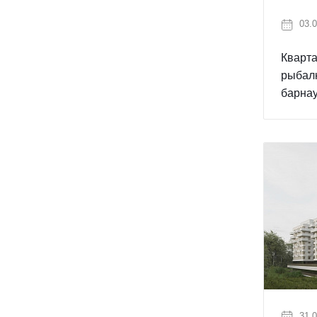
03.0
Кварта
рыбалк
барнау
31.0