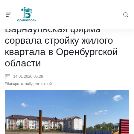
Барнеаполь
/
Новости
/
Барнаульская фирма сорвала стройку жил
Барнаульская фирма
сорвала стройку жилого
квартала в Оренбургской
области
14.01.2026 05:28
#банкротство
#долгострой