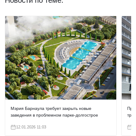
Новости по теме:
Мэрия Барнаула требует закрыть новые
Про
заведения в проблемном парке-долгострое
тре
12.01.2026 11:03
0