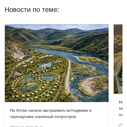
Новости по теме:
На 
тау
На Алтае начали застраивать коттеджами и
пир
таунхаусами огромный полуостров
0