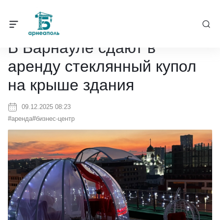
Барнеаполь
/
Новости
/
В Барнауле сдают в аренду стеклянный к
В Барнауле сдают в
аренду стеклянный купол
на крыше здания
09.12.2025 08:23
#аренда
#бизнес-центр