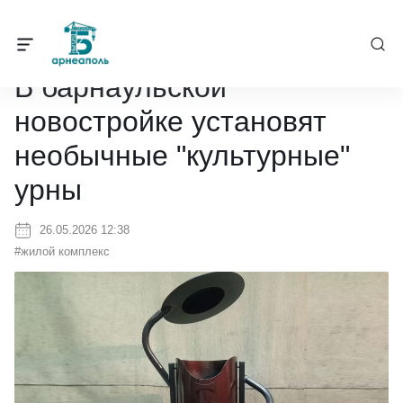
Барнеаполь
/
Новости
/
В барнаульской новостройке установят н
В барнаульской
новостройке установят
необычные "культурные"
урны
26.05.2026 12:38
#жилой комплекс