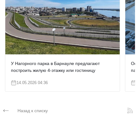
У Нагорного парка в Барнауле предлагают
Офис
построить жилую 4-этажку или гостиницу
парк
14.05.2026 04:36
2
Назад к списку